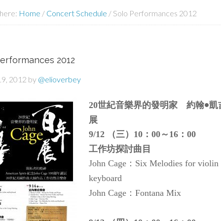
 here:
Home
/
Concert Schedule
/
Solo Performances 2012
Performances 2012
19, 2012
by
@elioverbey
世紀音樂界的發明家 約翰•凱
20
展
（三）
：
～
：
9/12
10
00
16
00
工作坊探討曲目
：
John Cage
Six Melodies for violin
keyboard
：
John Cage
Fontana Mix