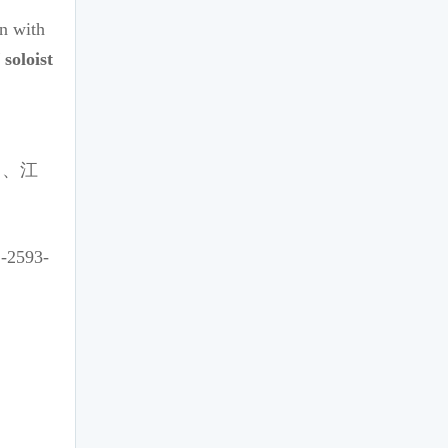
in with
oloist
）、江
-2593-