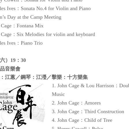
：
les Ives
Sonata No.4 for Violin and Piano
en’s Day at the Camp Meeting
：
n Cage
Fontana Mix
：
n Cage
Six Melodies for violin and keyboard
：
les Ives
Piano Trio
六）
：
19
30
品音樂會
：江蕙／鋼琴：江瀅／擊樂：十方樂集
：
1. John Cage & Lou H
arris
on
Dou
Music
：
2. John Cage
Amores
：
3. John Cage
Third Construction
：
4. John Cage
Child of Tree
：
5. Henry Cowell
Pulse