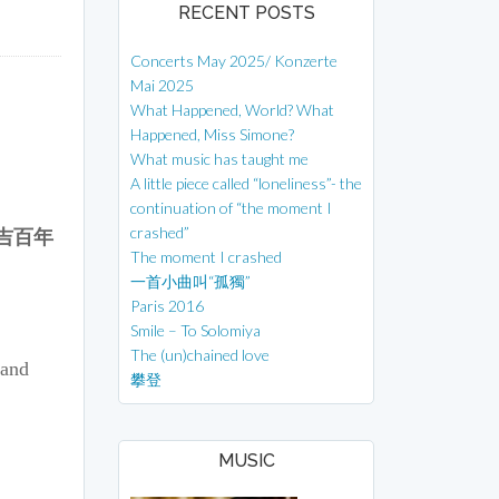
RECENT POSTS
Concerts May 2025/ Konzerte
Mai 2025
What Happened, World? What
Happened, Miss Simone?
What music has taught me
A little piece called “loneliness”- the
continuation of “the moment I
crashed”
吉百年
The moment I crashed
一首小曲叫“孤獨”
Paris 2016
Smile – To Solomiya
The (un)chained love
 and
攀登
MUSIC