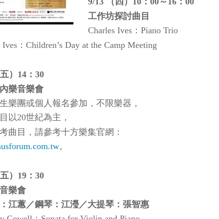
（四）
：
～
：
9/13
10
00
16
00
工作坊探討曲目
：
Charles Ives
Piano Trio
：
 Ives
Children’s Day at the Camp Meeting
五）
：
14
30
內樂音樂會
生樂團或個人報名參加，不限樂器，
目以
世紀為主，
20
考曲目，請參考十方樂集官網：
。
usforum.com.tw
五）
：
19
30
音樂會
：江蕙／鋼琴：江瀅／大提琴：張智惠
：
ry Cowell
Sonata for Violin and Piano