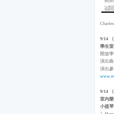
Charles
（
9/14
學生室
開放學
演出曲
演出參
www.m
（
9/14
室內樂
小提琴
1. Hen