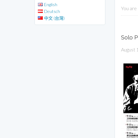
English
You are
Deutsch
中文 (台灣)
Solo 
August 