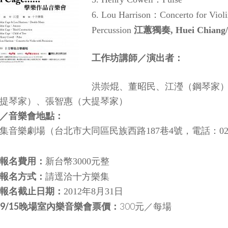
：
6. Lou Harrison
Concerto for Viol
Percussion
江蕙獨奏, Huei Chiang/ s
工作坊講師／演出者：
洪崇焜、董昭民、江瀅（鋼琴家
提琴家）、張智惠（大提琴家）
／音樂會地點：
集音樂劇場（台北市大同區民族西路
巷
號，電話：
187
4
02
報名費用：
新台幣
元整
3000
報名方式：
請逕洽十方樂集
報名截止日期：
年
月
日
2012
8
31
4、9/15晚場室內樂音樂會票價：
300元／每場