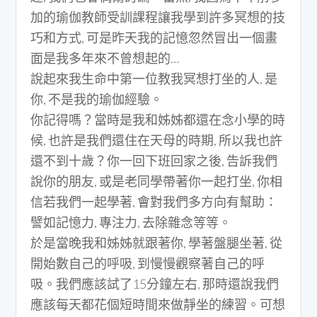
加的瑜伽教師受訓課程讓我學到許多冥想的技
巧和方式, 可是昨天我的記憶忽然冒出一個畫
面是我多年來不曾想起的…
說起來我生命中第一位教我冥想打坐的人, 是
你, 不是我的瑜伽經驗。
你記得嗎？當時是我和姊姊都還在念小學的時
候, 也許是我們還住在天母的時期, 所以我也許
還不到十歲？你一回下班回家之後, 告訴我們
說你的朋友, 或是老同學帶著你一起打坐, 你相
信若我們一起學著, 會對我們多方向有幫助：
譬如記憶力, 專注力, 去除雜念等等。
於是當晚我和姊姊就跟著你, 學著盤腿坐著, 從
開始數自己的呼吸, 到慢慢觀察著自己的呼
吸。我們應該試了15分鐘左右, 那時還說我們
應該每天都花個短時間來做靜坐的練習。可想