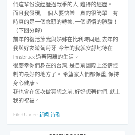
們這輩份沒經歷過戰爭的人, 難得的經歷。
而且我發現, 一個人要快樂－真的很簡單！有
時真的是一個念頭的轉換, 一個頓悟的體驗！
（下回分解）
前年的復活節我與姊姊在比利時同過, 去年的
我與好友遊葡萄牙, 今年的我就安靜地待在
Innsbruck 過著隔離的生活。
很慶幸你們身在的台灣, 是目前國際上疫情控
制的最好的地方了。 希望家人們都保重, 保持
身心健康。
我也會在每次做冥想之前, 好好想著你們, 獻上
我的祝福。
Filed Under:
新闻
,
诗歌