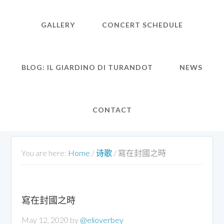
GALLERY
CONCERT SCHEDULE
BLOG: IL GIARDINO DI TURANDOT
NEWS
CONTACT
You are here:
Home
/
诗歌
/
寫在封國之時
寫在封國之時
May 12, 2020
by
@elioverbey