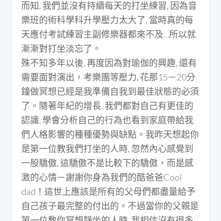
而知, 我們並沒有持續每天的打坐練習, 因為音
樂班的術科學科升學壓力太大了, 當時真的每
天應付考試練習主副修樂器都來不及…所以就
漸漸對打坐淡忘了。
殊不知多年以後, 再度因為對瑜伽的興趣, 還有
需要面對演出，考樂團等壓力, 花那15－20分
鐘做冥想已經是我準備自我到最佳狀態的必須
了。隨著年紀的增長, 我們都對自己有更佳的
認識, 學會分析自己的行為也看到家庭帶給我
們人格影響的種種優勢與缺點。我昨天想起你
是第一位教我們打坐的人時, 忽然內心感覺到
一股驕傲, 這驕傲不是比較下的驕傲，而是感
激的心情－謝謝你身為我們的酷爸爸Cool
dad！這世上應該是所有的父母們都盡量給予
自己孩子最完整的付出的。不過當你的父親是
第一位教你冥想靜坐的人時, 我相信沒有很多