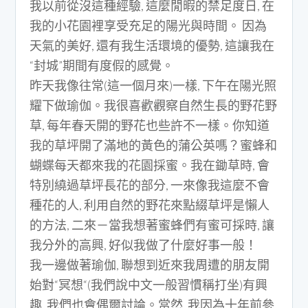
我以前從沒這種經驗, 這麼閒暇的禁足度日, 在
我的小花園裡享受充足的陽光與時間。 因為
天氣的美好, 還有我生活環境的優勢, 這讓我在
“封城”期間有度假的感覺。
昨天我像往常(這一個月來)一樣, 下午在陽光照
耀下做瑜伽。我很喜歡觀察自然生長的野花野
草, 每年春天開的野花也些許不一樣。你知道
我的草坪開了滿地的黃色的蒲公英嗎？蜜蜂和
蝴蝶每天都來我的花園採蜜。我在鋤草時, 會
特別繞過草坪長花的部分, 一來像我這麼不會
種花的人, 利用自然的野花來點綴草坪是懶人
的方法, 二來－當我想著蜜蜂們有蜜可採時, 讓
我分外的高興, 好似我做了什麼好事一般！
我一邊做著瑜伽, 聯想到近來我周遭的朋友開
始對“冥想“(我們說中文一般習慣稱打坐)有興
趣, 我們也會偶爾討論。當然, 我因為十年前參