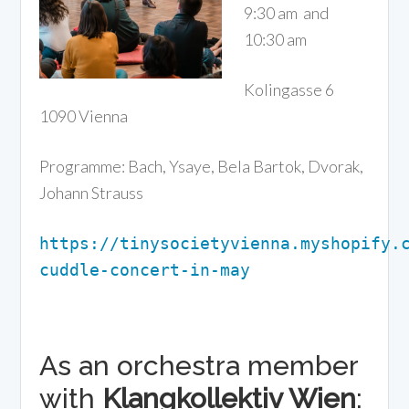
9:30 am and
10:30 am
Kolingasse 6
1090 Vienna
Programme: Bach, Ysaye, Bela Bartok, Dvorak,
Johann Strauss
https://tinysocietyvienna.myshopify.
cuddle-concert-in-may
As an orchestra member
with
Klangkollektiv Wien
: